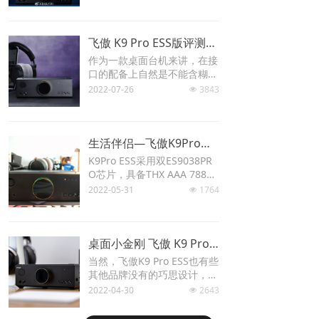
中频质感的凸出，可能是更容
易强调人声感情的设定。但完
Keyboard
全不影响整体声音的中性、平
衡、纯净、无染。这里我用了
飞傲 K9 Pro ESS版评测：全能便捷的桌面旗舰
Forum
纯净二字，是K9 Pro ESS给我
作为一款桌面台机来讲，在接
带来的最贴切的听觉感受。
口的配备上自然是不能含糊
Download
的，飞傲 K9 Pro ESS版的接
2022-07-26
3843
넶
口相当丰富。在机身正面旋钮
User Manual
的左侧设计有4芯XLR、6.35
mm单端、4.4mm平衡接口，
对于喜欢使用3.5mm耳机孔
生活伴侣—飞傲K9Pro巡回有感
的用户来说，在包装内还附赠
K9Pro ESS采用双ES9038PR
有转接头，这样的接口设置，
O芯片，具备THX AAA 788
足以满足用户的基本使用需
+耳放技术、数模信号独立供
2022-05-31
1764
넶
求。
电、双模时钟管理技术等。K
9Pro具备台机应有的多数接口
种类和功能，USB、光纤等输
入方式，平衡与单端的输出接
桌面小金刚 飞傲 K9 Pro ESS 解码耳放
口，同时还具有前级功能，可
当然，飞傲K9 Pro ESS也有些
以说是一应俱全。
其他品牌没有的巧思设计，比
如内置蓝牙接受功能，并使用
2022-04-30
2643
넶
高通最顶级的QCC5124蓝牙
芯片，支持LADC编码，无论