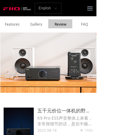
Homepage
끀
English
ꀅ
News
Features
Gallery
Review
FAQ
Review
Player
Bluetooth
AMP
Headphones
Speakers
五千元价位一体机的野兽凶猛——飞傲K9 Pro ESS
Accessories
K9 Pro ESS声音整体上来看，
非常抠细节的话，是在中频保
Support
有中性的前提上，做了一点点
2022-08-18
1986
넶